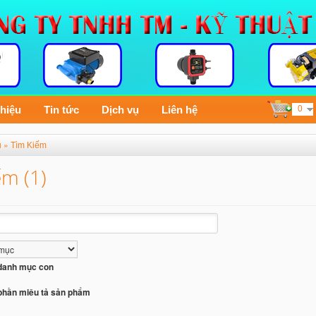
thiệu
Tin tức
Dịch vụ
Liên hệ
0
»
ủ
Tìm Kiếm
ếm (1)
 danh mục con
phần miêu tả sản phẩm