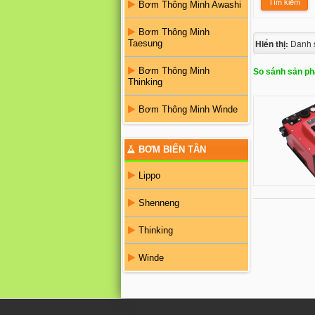
Bơm Thông Minh Awashi
Bơm Thông Minh
Hiển thị:
Danh 
Taesung
Bơm Thông Minh
So sánh sản ph
Thinking
Bơm Thông Minh Winde
BƠM BIẾN TẦN
Lippo
Shenneng
Thinking
Winde