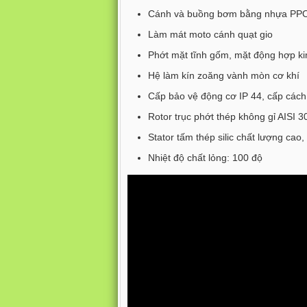
Cánh và buồng bơm bằng nhựa PPO c
Làm mát moto cánh quạt gio
Phớt mặt tĩnh gốm, mặt động hợp k
Hệ làm kín zoăng vành mòn cơ khí
Cấp bảo vệ động cơ IP 44, cấp cách 
Rotor trục phớt thép không gỉ AISI 
Stator tấm thép silic chất lượng c
Nhiệt độ chất lỏng: 100 độ