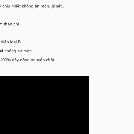
hịu nhiệt không ăn mòn, gỉ sét..
im than chì
điện loại B
304 chống ăn mòn
ao, 100% dây đồng nguyên chất