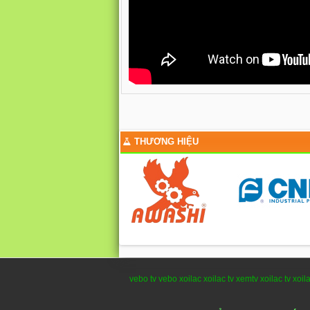
THƯƠNG HIỆU
vebo tv
vebo
xoilac
xoilac tv
xemtv
xoilac tv
xoil