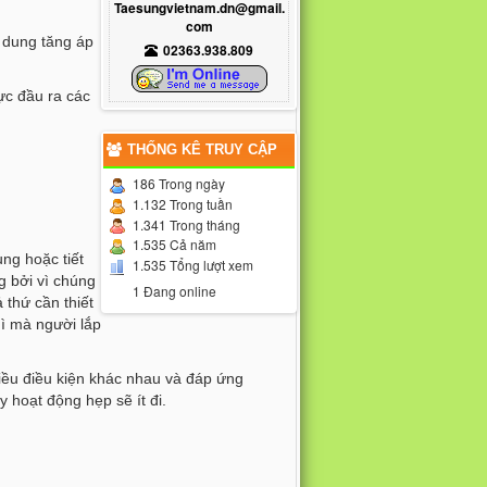
Taesungvietnam.dn@gmail.
com
 dung tăng áp
02363.938.809
ực đầu ra các
THỐNG KÊ TRUY CẬP
186 Trong ngày
1.132 Trong tuần
1.341 Trong tháng
1.535 Cả năm
ng hoặc tiết
1.535 Tổng lượt xem
g bởi vì chúng
1 Đang online
 thứ cần thiết
gì mà người lắp
iều điều kiện khác nhau và đáp ứng
 hoạt động hẹp sẽ ít đi.