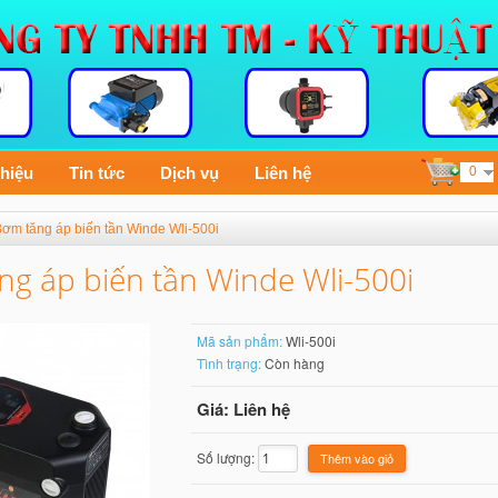
thiệu
Tin tức
Dịch vụ
Liên hệ
0
ơm tăng áp biến tần Winde Wli-500i
g áp biến tần Winde Wli-500i
Mã sản phẩm:
Wli-500i
Tình trạng:
Còn hàng
Giá: Liên hệ
Số lượng: