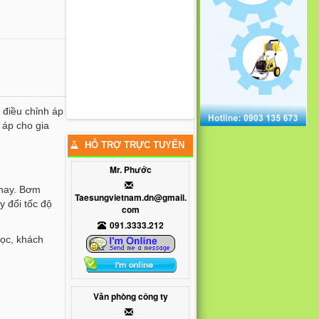
 điều chỉnh áp
áp cho gia
HỖ TRỢ TRỰC TUYẾN
Mr. Phước
 nay. Bơm
Taesungvietnam.dn@gmail.
y đổi tốc độ
com
091.3333.212
học, khách
.
Văn phòng công ty