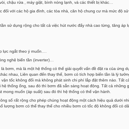
vòi, chậu rửa , máy giặt, bình nóng lạnh, và các thiết bị khác…
c đối với các hộ gia đình, các tòa nhà, căn hộ chung cư mà mức độ sử
ần sử dụng rộng cho tất cả việc hút nước đẩy nhà cao từng, tăng áp l
áp lực ngắt theo ý muốn….
ông nghệ biến tần (inverter)…
là bơm, mà là một hệ thống có thể giải quyết vấn đề đặt ra của ứng dụ
hác nhau, Liên quan đến thay thế, bơm có tích hợp biến tần là lý tưởn
vận tốc không đổi mà không phát sinh chi phí lắp đặt thêm nào. Tất cả
i hệ thống ống, sau đó thì bơm đã sẵn sàng hoạt động. Tất cả những 
đặt mong muốn (áp suất) sau đó thì hệ thống có thể vận hành.
hông số rất rộng cho phép chúng hoạt động một cách hiệu quả dưới nh
ố lượng bơm có thể thay thế cho nhiều bơm có tốc độ không đổi có dãy