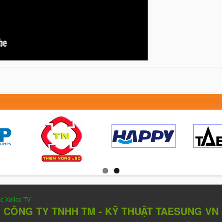
ac
Xoilac TV
CÔNG TY TNHH TM - KỸ THUẬT TAESUNG VN