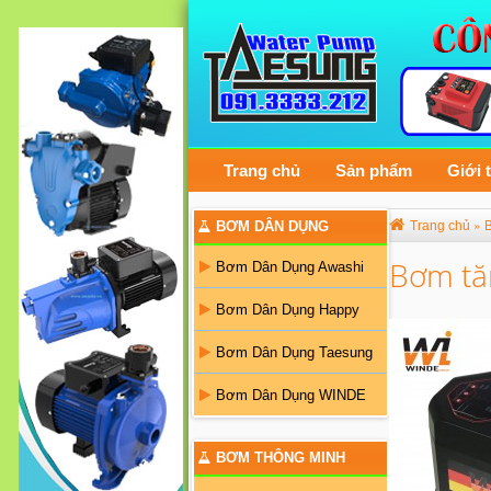
Trang chủ
Sản phẩm
Giới 
»
BƠM DÂN DỤNG
Trang chủ
B
Bơm tăn
Bơm Dân Dụng Awashi
Bơm Dân Dụng Happy
Bơm Dân Dụng Taesung
Bơm Dân Dụng WINDE
BƠM THÔNG MINH