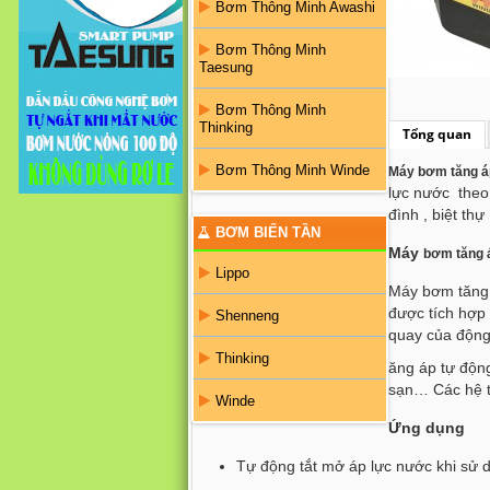
Bơm Thông Minh Awashi
Bơm Thông Minh
Taesung
Bơm Thông Minh
Thinking
Tổng quan
Bơm Thông Minh Winde
Máy bơm tăng áp
lực nước theo
đình , biệt th
BƠM BIẾN TẦN
Máy
bơm tăng á
Lippo
Máy bơm tăng á
được tích hợp 
Shenneng
quay của động
Thinking
ăng áp tự động
sạn… Các hệ th
Winde
Ứng dụng
Tự động tắt mở áp lực nước khi sử 