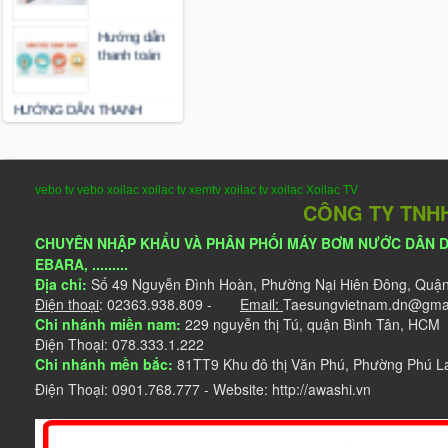
HƯỚNG DẪN THANH
TOÁN
vebo tv
vebo
xoilac
xoilac tv
xemtv
xoilac tv
xoilac
Xoilac TV
CÔNG TY TNHH
CHUYÊN NHẬP KHẨU VÀ PHÂN PHỐI MÁY BƠM NƯỚC DÂN DỤN
EBARA, .........
Địa chỉ:
Số
49 Nguyễn Đình Hoàn, Phường Nại Hiên Đông, Quậ
Điện thoại
: 02363.938.809 -
Email:
Taesungvietnam.dn@
Chi nhánh miền nam:
229 nguyễn thị Tú, quận Bình Tân, HCM
Điện Thoại: 078.333.1.222
Chi nhánh mền bắc:
81TT9 Khu đô thị Văn Phú, Phường Phú L
Điện Thoại: 0901.768.777 - Website: http://awashi.vn