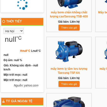
máy bơm chân không chất
Máy b
lượng caoTaesung TSB-400
Giá bán: Liên hệ
THỜI TIẾT
null
°C
Hnull°C
Lnull°C
null
Độ ẩm: null %
Gió: Không xác định - null
km/h
máy bơm ly tâm lưu lượng
máy 
Taesung TSF-6A
Mặt trời mọc: null
Giá bán: Liên hệ
Mặt trời mọc: null
Nguồn: yahoo.com
TỶ GIÁ NGOẠI TỆ