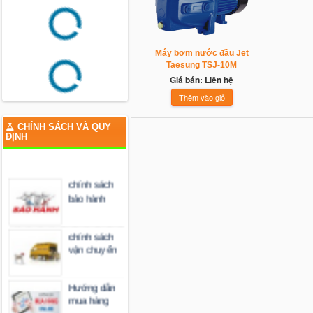
Mã
Mua
Bán
Không có dữ liệu
Nguồn: Vietcombank
Máy bơm nước đầu Jet
Taesung TSJ-10M
CHÍNH SÁCH VÀ QUY
Giá bán: Liên hệ
ĐỊNH
chính sách
bảo hành
chính sách
vận chuyển
Hướng dẫn
mua hàng
Hướng dẫn
thanh toán