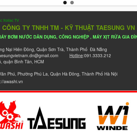
ac
Xoilac TV
CÔNG TY TNHH TM - KỸ THUẬT TAESUNG VN
ÁY BƠM NƯỚC DÂN DỤNG, CÔNG NGHIỆP , MÁY XỊT RỬA GIA ĐÌN
ng Nại Hiên Đông, Quận Sơn Trà, Thành Phố Đà Nẵng
aesungvietnam.dn@gmail.com
Hotline
:091.3333.212
ú, quận Bình Tân, HCM
Văn Phú, Phường Phú La, Quận Hà Đông, Thành Phố Hà Nội
://awashi.vn