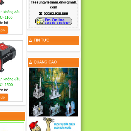
Taesungvietnam.dn@gmail.
com
n không đầu
02363.938.809
SJ- 1100
ên hệ
TIN TỨC
QUẢNG CÁO
n không đầu
SJ- 1500
ên hệ