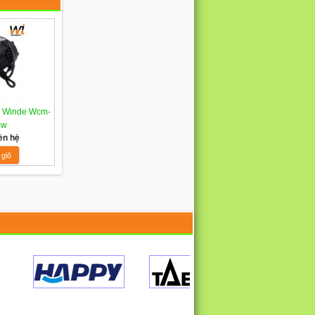
a Winde Wcm-
0w
ên hệ