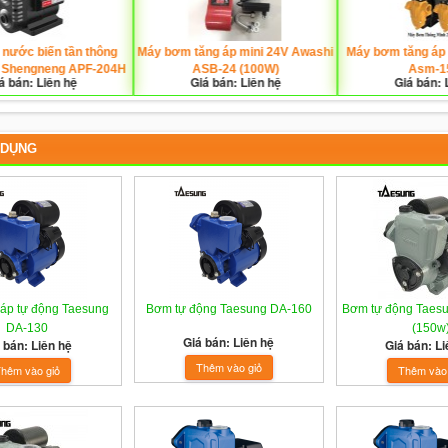
ớc biến tần thông
Máy bơm tăng áp mini 24V Awashi
Máy bơm tăng áp đi
 Shengneng APF-204H
ASB-24 (100W)
Asm-15
bán: Liên hệ
Giá bán: Liên hệ
Giá bán: Li
 DỤNG
áp tự động Taesung
Bơm tự động Taesung DA-160
Bơm tự động Taes
DA-130
(150w
Giá bán: Liên hệ
 bán: Liên hệ
Giá bán: Li