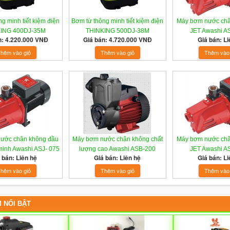
g minh tiết kiệm điện
Bơm từ thông minh tiết kiệm điện
Máy bơm nước châ
ING 400DJ-35M
THINKING 500DJ-38M
JET Awashi A
n: 4.220.000 VNĐ
Giá bán: 4.720.000 VNĐ
Giá bán: Li
ước chân không đầu
Máy bơm nước chân không chất
Máy bơm nước châ
minh Awashi ASJ- 075
lượng cao Awashi ASB-200
JET Awashi A
 bán: Liên hệ
Giá bán: Liên hệ
Giá bán: Li
 NỔI BẬT