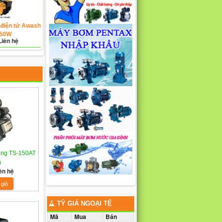
ện tử Awashi
Máy bơm nước thông minh
Máy bơm nước thông m
0W
Taesung Tsm-1500
Taesung Ts-200
ên hệ
Giá bán: Liên hệ
Giá bán: Liên hệ
ung TS-150AT
)
ên hệ
TỶ GIÁ NGOẠI TỆ
Mã
Mua
Bán