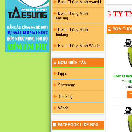
Bơm Thông Minh Awashi
CÔNG TY TNHH T
Bơm Thông Minh
Taesung
BƠM THÔ
Bơm Thông Minh
Thinking
Bơm Thông Minh Winde
BƠM BIẾN TẦN
Lippo
Bơm từ thôn
THINK
Shenneng
Giá
Thinking
Winde
FACEBOOK LIKE BOX