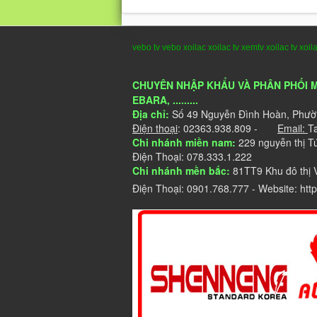
vebo tv
vebo
xoilac
xoilac tv
xemtv
xoilac tv
xoil
CHUYÊN NHẬP KHẨU VÀ PHÂN PHỐI M
EBARA, .........
Địa chỉ:
Số
49 Nguyễn Đình Hoàn, Phườ
Điện thoại
: 02363.938.809 -
Email:
T
Chi nhánh miền nam:
229 nguyễn thị T
Điện Thoại: 078.333.1.222
Chi nhánh mền bắc:
81TT9 Khu đô thị 
Điện Thoại: 0901.768.777 - Website: http