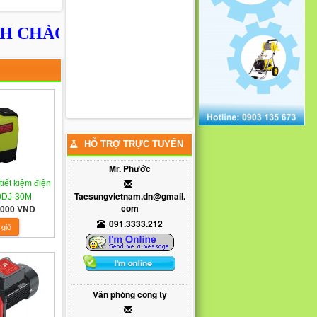
ÀO QUÝ KHÁCH
HỖ TRỢ TRỰC TUYẾN
Mr. Phước
iết kiệm điện
Taesungvietnam.dn@gmail.
0DJ-30M
com
0.000 VNĐ
091.3333.212
Văn phòng công ty