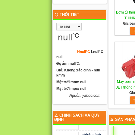
Bơm từ thôn
THỜI TIẾT
THINK
Giá bá
null
°C
Hnull°C
Lnull°C
null
Độ ẩm: null %
Gió: Không xác định - null
km/h
Mặt trời mọc: null
Máy bơm n
JET thông 
Mặt trời mọc: null
Giá
Nguồn: yahoo.com
chính sách
bảo hành
CHÍNH SÁCH VÀ QUY
ĐỊNH
SẢN PHẨM
chính sách
vận chuyển