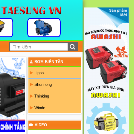
BƠM BIẾN TẦN
Lippo
Shenneng
Thinking
Winde
VIDEO