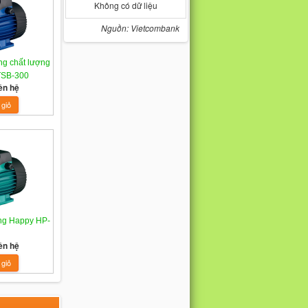
Không có dữ liệu
Nguồn: Vietcombank
g chất lượng
TSB-300
ên hệ
ng Happy HP-
ên hệ