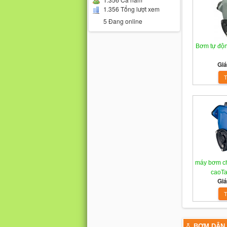
1.356 Tổng lượt xem
5 Đang online
Bơm tự độ
Giá
máy bơm ch
caoT
Giá
BƠM DÂN