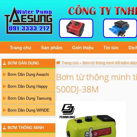
Trang chủ
Sản phẩm
Giới thiệu
Tin tức
Dịc
»
BƠM DÂN DỤNG
Trang chủ
Bơm từ thông minh tiết kiệm đ
Bơm từ thông minh t
Bơm Dân Dụng Awashi
500DJ-38M
Bơm Dân Dụng Happy
Bơm Dân Dụng Taesung
Bơm Dân Dụng WINDE
BƠM THÔNG MINH