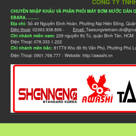
CÔNG TY TNHH
CHUYÊN NHẬP KHẨU VÀ PHÂN PHỐI MÁY BƠM NƯỚC DÂN DỤN
EBARA, .........
Địa chỉ:
Số
49 Nguyễn Đình Hoàn, Phường Nại Hiên Đông, Quậ
Điện thoại
: 02363.938.809 -
Email:
Taesungvietnam.dn@
Chi nhánh miền nam:
229 nguyễn thị Tú, quận Bình Tân, HCM
Điện Thoại: 078.333.1.222
Chi nhánh mền bắc:
81TT9 Khu đô thị Văn Phú, Phường Phú L
Điện Thoại: 0901.768.777 - Website: http://awashi.vn