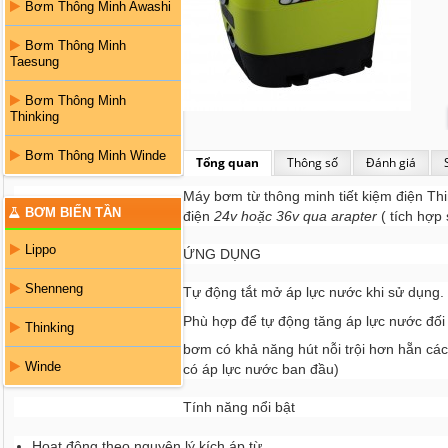
Bơm Thông Minh Awashi
Bơm Thông Minh
Taesung
Bơm Thông Minh
Thinking
Bơm Thông Minh Winde
Tổng quan
Thông số
Đánh giá
Máy bơm từ thông minh tiết kiệm điện Th
BƠM BIẾN TẦN
điện
24v hoặc 36v qua arapter
( tích hợp
Lippo
ỨNG DỤNG
Shenneng
Tự động tắt mở áp lực nước khi sử dụng.
Phù hợp để tự động tăng áp lực nước đối 
Thinking
bơm có khả năng hút nỗi trội hơn hẵn các 
Winde
có áp lực nước ban đầu)
Tính năng nổi bật
Hoạt động theo nguyên lý kích áp từ,