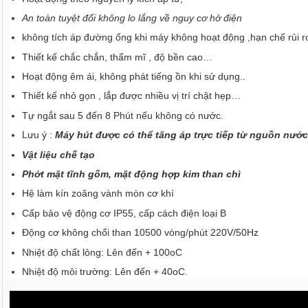
An toàn tuyệt đối không lo lắng về nguy cơ hở điện
không tích áp đường ống khi máy không hoạt động ,hạn chế rủi
Thiết kế chắc chắn, thẩm mĩ , độ bền cao…
Hoạt động êm ái, không phát tiếng ồn khi sử dụng..
Thiết kế nhỏ gọn , lắp được nhiều vị trí chật hẹp…
Tự ngắt sau 5 đến 8 Phút nếu không có nước.
Lưu ý :
Máy hút được có thể tăng áp trực tiếp từ nguồn nước
Vật liệu chế tạo
Phớt mặt tĩnh gốm, mặt động hợp kim than chì
Hệ làm kín zoăng vành mòn cơ khí
Cấp bảo vệ động cơ IP55, cấp cách điện loại B
Động cơ không chổi than 10500 vòng/phút 220V/50Hz
Nhiệt độ chất lỏng: Lên đến + 100oC
Nhiệt độ môi trường: Lên đến + 40oC.